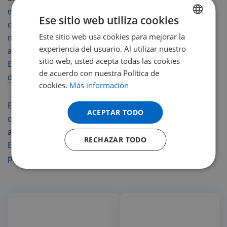
empresa Petr Hrnčíř es la propietaria de la licencia
Ese sitio web utiliza cookies
comercial para la fabricación de dispositivos médicos,
Este sitio web usa cookies para mejorar la
ENGLISH
mediación de negocios y servicios, y para otras
experiencia del usuario. Al utilizar nuestro
actividades mencionadas en el extracto.
DUTCH
sitio web, usted acepta todas las cookies
El extracto del registro mercantil fue emitido por:
Oficina
GERMAN
de acuerdo con nuestra Política de
de licencias comerciales Hořice
.
cookies.
Más información
PORTUGUESE
SPANISH
En el Certificado de registro la empresa Petr Hrnčíř
ACEPTAR TODO
confirma que es pagadora de impuesto sobre el valor
FRENCH
añadido.
RECHAZAR TODO
CATALAN
El Certificado de registro del pagador de IVA fue emitido
BULGARIAN
por:
Oficina financiera en Hořice
.
MALAYSIAN
HINDI
CHINESE (TRADITIONAL)
CHINESE (SIMPLIFIED)