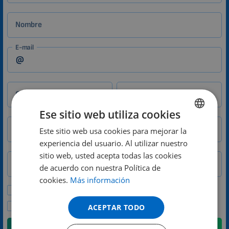
Nombre
E-mail
Ciudad
CP
Ese sitio web utiliza cookies
Teléfono
Este sitio web usa cookies para mejorar la
ENGLISH
experiencia del usuario. Al utilizar nuestro
DUTCH
País
sitio web, usted acepta todas las cookies
GERMAN
de acuerdo con nuestra Política de
cookies.
Más información
PORTUGUESE
Deseo recibir ofertas especiales y noticias.
SPANISH
Acepto la política de privacidad.
ACEPTAR TODO
FRENCH