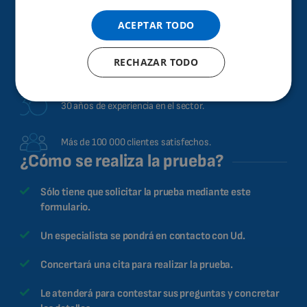
SPANISH
Alto rendimiento y eficacia de los efectos terapéuticos.
ACEPTAR TODO
FRENCH
Ayuda a mejorar la salud.
RECHAZAR TODO
CATALAN
Ya en 40 países de todo el mundo.
BULGARIAN
30 años de experiencia en el sector.
MALAYSIAN
HINDI
Más de 100 000 clientes satisfechos.
CHINESE (TRADITIONAL)
¿Cómo se realiza la prueba?
CHINESE (SIMPLIFIED)
Sólo tiene que solicitar la prueba mediante este
ROMANIAN
formulario.
CZECH
Un especialista se pondrá en contacto con Ud.
Concertará una cita para realizar la prueba.
Le atenderá para contestar sus preguntas y concretar