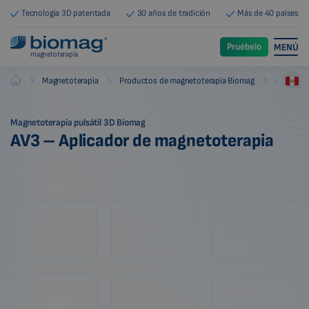
Tecnología 3D patentada
30 años de tradición
Más de 40 países
Pruébelo
MENÚ
magnetoterapia
-
-
-
Magnetoterapia
Productos de magnetoterapia Biomag
Aplicado
Biomag
Magnetoterapia pulsátil 3D Biomag
AV3 – Aplicador de magnetoterapia