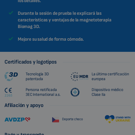
los detalles.
Durante la sesión de prueba le explicará las
características y ventajas de la magnetoterapia
Biomag 3D.
Mejore su salud de forma cómoda.
Certificados y logotipos
Tecnología 3D
La última certificación
patentada
europea
Persona notificada
Dispositivo médico
3EC International a.s.
Clase IIa
Afiliación y apoyo
Deporte checo
Pago y transporte