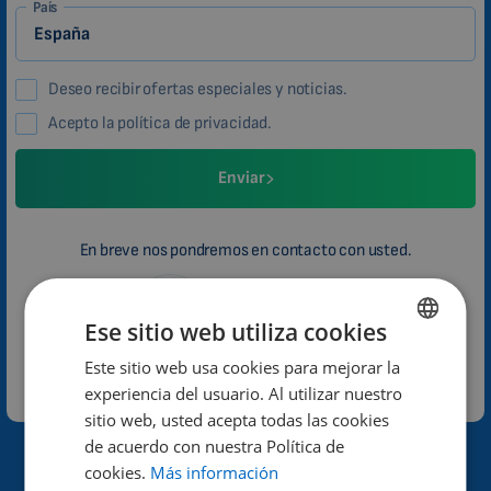
País
Deseo recibir ofertas especiales y noticias.
Acepto la política de privacidad.
Enviar
En breve nos pondremos en contacto con usted.
Jana Kunová
Atención al cliente
Ese sitio web utiliza cookies
Este sitio web usa cookies para mejorar la
ENGLISH
Política de privacidad
Información complementaria
experiencia del usuario. Al utilizar nuestro
DUTCH
sitio web, usted acepta todas las cookies
GERMAN
de acuerdo con nuestra Política de
¿Por qué Biomag?
cookies.
Más información
PORTUGUESE