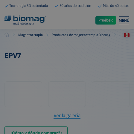
Tecnología 3D patentada
30 años de tradición
Más de 40 países
Pruébelo
MENÚ
magnetoterapia
-
-
-
Magnetoterapia
Productos de magnetoterapia Biomag
Accesori
Biomag
EPV7
Ver la galería
¿Cómo y dónde comprar?