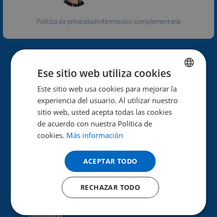
Política de privacidad
Información complementaria
¿Por qué Biomag?
Ese sitio web utiliza cookies
Alto rendimiento y eficacia de los efectos terapéuticos.
Este sitio web usa cookies para mejorar la
ENGLISH
experiencia del usuario. Al utilizar nuestro
DUTCH
Ayuda a mejorar la salud.
sitio web, usted acepta todas las cookies
Ya en 40 países de todo el mundo.
GERMAN
de acuerdo con nuestra Política de
cookies.
Más información
PORTUGUESE
30 años de experiencia en el sector.
SPANISH
ACEPTAR TODO
Más de 100 000 clientes satisfechos.
FRENCH
¿Cómo se realiza la prueba?
RECHAZAR TODO
CATALAN
BULGARIAN
Sólo tiene que solicitar la prueba mediante este
formulario.